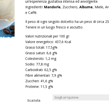
10,00 €
un’esperienza gustativa intensa ed avvolgente.
a
IngredIentI:
Mandorle
, Zucchero,
Albume
, Miele, A
26,00 €
e Caffé.
Il peso di ogni singolo dolcetto ha un peso di circa 25
Tenere in un luogo fresco e asciutto.
Valori nutrizionali per 100 gr:
Valore energetico: 437,6 Kcal
Grassi totali: 17,5g%
Grassi saturi: 6,6 g%
Colesterolo: 1,2 mg
Sodio: 77,8 mg
Carboidrati: 62,5 g%
Fibre alimentari: 7,9 g%
Zuccheri: 41,6 g%
Proteine: 11,5 g%
Scatola