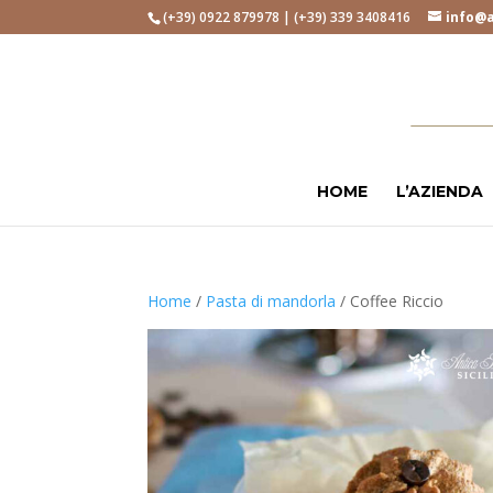
(+39) 0922 879978 | (+39) 339 3408416
info@a
HOME
L’AZIENDA
Home
/
Pasta di mandorla
/ Coffee Riccio