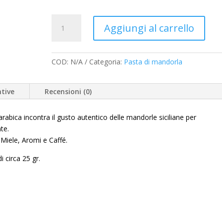
Coffee
Aggiungi al carrello
Riccio
quantità
COD:
N/A
Categoria:
Pasta di mandorla
tive
Recensioni (0)
 arabica incontra il gusto autentico delle mandorle siciliane per
te.
 Miele, Aromi e Caffé.
i circa 25 gr.