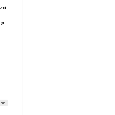
romi
 gr.