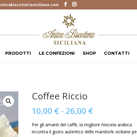
nticabiscotteriasiciliana.com
PRODOTTI
LE CONFEZIONI
SHOP
CONTATTI
Coffee Riccio
Fascia
10,00
€
-
26,00
€
di
prezzo:
Per gli amanti del caffè, la migliore miscela arabica
da
incontra il gusto autentico delle mandorle siciliane pe